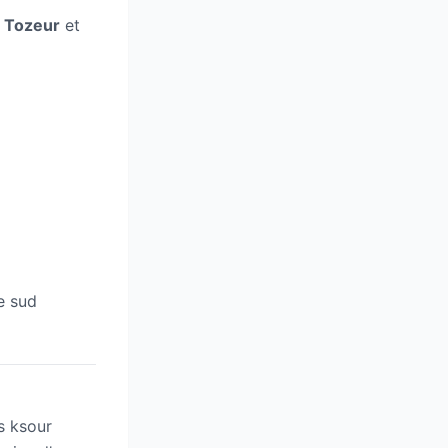
e
Tozeur
et
e sud
s ksour