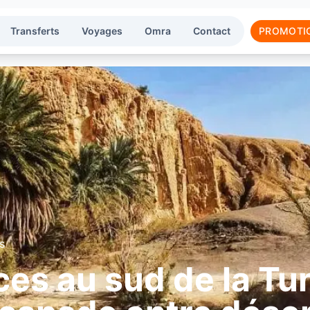
Transferts
Voyages
Omra
Contact
PROMOTI
s
es au sud de la Tun