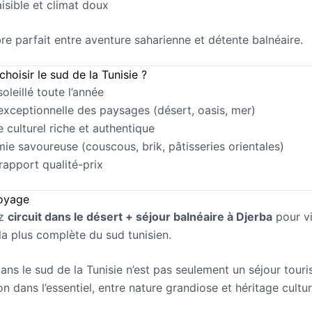
sible et climat doux
ibre parfait entre aventure saharienne et détente balnéaire.
hoisir le sud de la Tunisie ?
oleillé toute l’année
 exceptionnelle des paysages (désert, oasis, mer)
e culturel riche et authentique
ie savoureuse (couscous, brik, pâtisseries orientales)
 rapport qualité-prix
voyage
ez
circuit dans le désert + séjour balnéaire à Djerba
pour v
 la plus complète du sud tunisien.
ns le sud de la Tunisie n’est pas seulement un séjour tourist
 dans l’essentiel, entre nature grandiose et héritage cultur