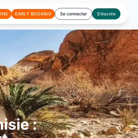
ONS
EARLY BOOKING
Se connecter
S'inscrire
isie :