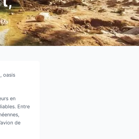
t,
, oasis
eurs en
iables. Entre
néennes,
’avion de