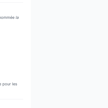
urnommée
la
e pour les