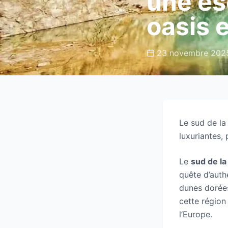
une es
oasis e
23 novembre 202
Le sud de la
luxuriantes,
Le
sud de la
quête d’auth
dunes dorées
cette région
l’Europe.