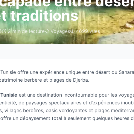
capade entre déser
t traditions
5
2
min de lecture
Voyages
4699
vues
 Tunisie offre une expérience unique entre désert du Sahara
 patrimoine berbère et plages de Djerba.
 Tunisie
est une destination incontournable pour les voyag
enticité, de paysages spectaculaires et d’expériences inoubl
, villages berbères, oasis verdoyantes et plages méditerra
 offre un dépaysement total à seulement quelques heures d