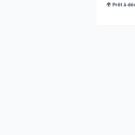
🌍
Prêt à dé