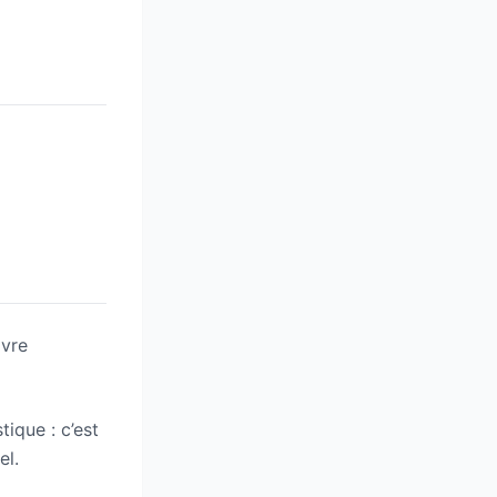
ivre
ique : c’est
el.