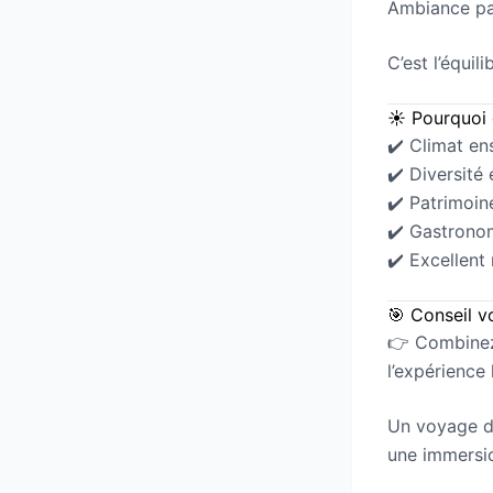
Ambiance pai
C’est l’équil
☀️ Pourquoi c
✔️ Climat ens
✔️ Diversité
✔️ Patrimoin
✔️ Gastronom
✔️ Excellent
🎯 Conseil 
👉 Combin
l’expérience
Un voyage da
une immersion