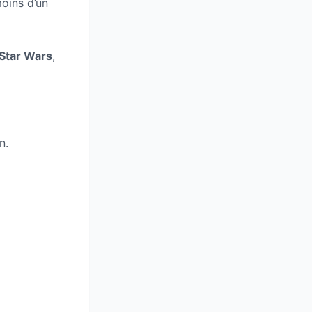
moins d’un
Star Wars
,
n.