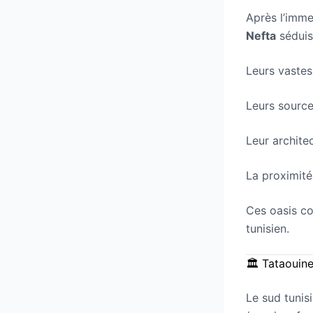
Après l’imme
Nefta
séduis
Leurs vastes
Leurs source
Leur archite
La proximité
Ces oasis co
tunisien.
🏛️ Tataouin
Le sud tunisi