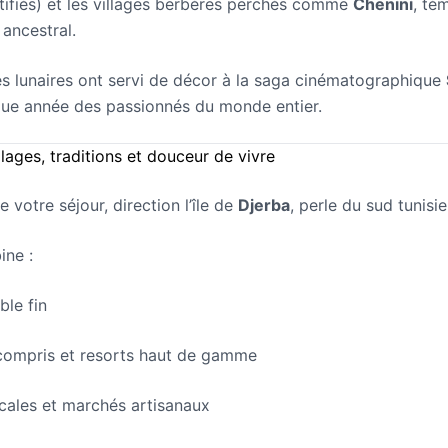
rtifiés) et les villages berbères perchés comme
Chenini
, té
ancestral.
 lunaires ont servi de décor à la saga cinématographique
que année des passionnés du monde entier.
plages, traditions et douceur de vivre
 votre séjour, direction l’île de
Djerba
, perle du sud tunisie
ine :
ble fin
 compris et resorts haut de gamme
ocales et marchés artisanaux