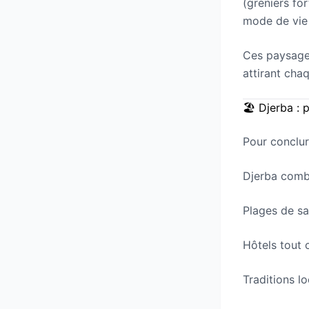
(greniers fo
mode de vie 
Ces paysages
attirant cha
🏖️ Djerba : 
Pour conclure
Djerba comb
Plages de sa
Hôtels tout
Traditions l