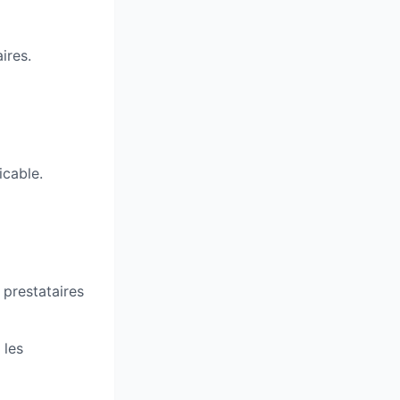
ires.
icable.
s prestataires
 les