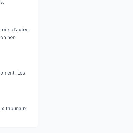
s.
roits d'auteur
tion non
moment. Les
aux tribunaux