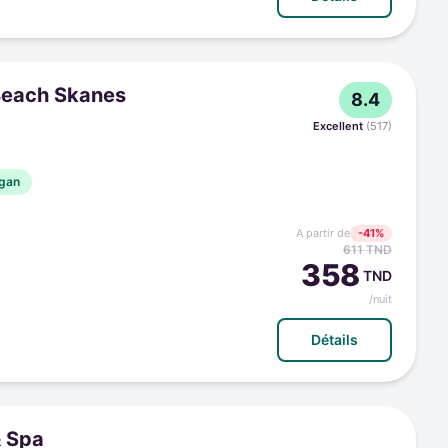
Beach Skanes
8.4
Excellent
(
517
)
gan
A partir de
-
41
%
611
TND
358
TND
/nuit
Détails
& Spa