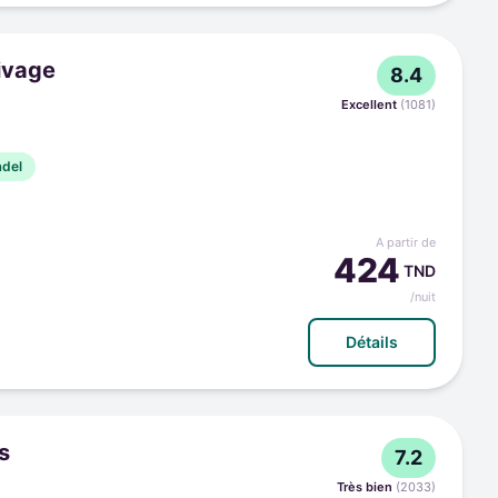
ivage
8.4
Excellent
(
1081
)
adel
A partir de
424
TND
/nuit
Détails
s
7.2
Très bien
(
2033
)