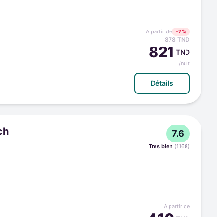
A partir de
-
7
%
878
TND
821
TND
/nuit
Détails
ch
7.6
Très bien
(
1168
)
A partir de