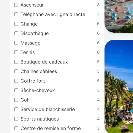
Ascenseur
8
Téléphone avec ligne directe
7
Change
6
Discothèque
6
Massage
6
Tennis
6
Boutique de cadeaux
5
Chaînes câblées
5
Coffre fort
5
Sèche-cheveux
5
Golf
4
Service de blanchisserie
4
Sports nautiques
4
Centre de remise en forme
3