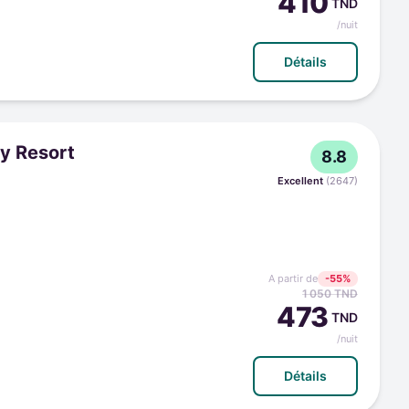
410
TND
/nuit
Détails
y Resort
8.8
Excellent
(
2647
)
A partir de
-
55
%
1 050
TND
473
TND
/nuit
Détails