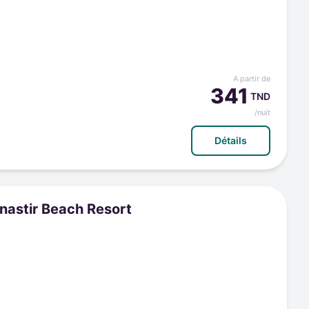
A partir de
341
TND
/nuit
Détails
nastir Beach Resort