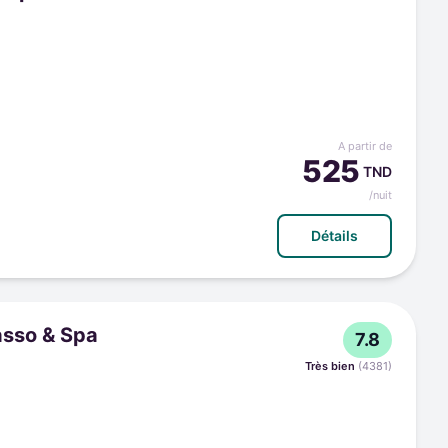
A partir de
525
TND
/nuit
Détails
asso & Spa
7.8
Très bien
(
4381
)