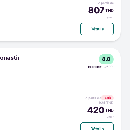
A partir de
807
TND
/nuit
Détails
onastir
8.0
Excellent
(
4600
)
A partir de
-
54
%
924
TND
420
TND
/nuit
Détails