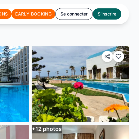
ONS
EARLY BOOKING
Se connecter
S'inscrire
+
12
photos