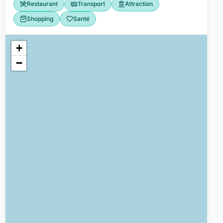
Restaurant
Transport
Attraction
Shopping
Santé
 et activités
1
+
−