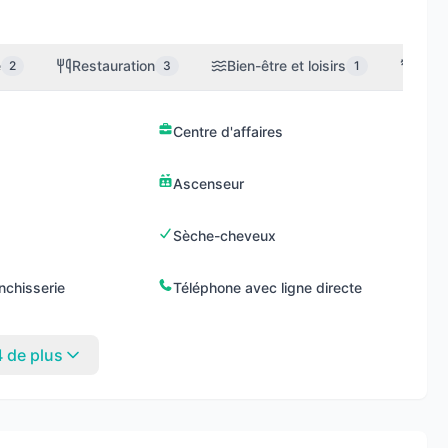
e
Restauration
Bien-être et loisirs
Sport
2
3
1
Centre d'affaires
Ascenseur
Sèche-cheveux
nchisserie
Téléphone avec ligne directe
4 de plus