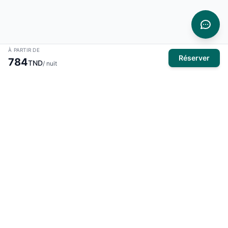
À PARTIR DE
Réserver
784
TND
/ nuit
À propos
El Mansour Travel
est votre partenaire de confiance pour tous
vos voyages en Tunisie. Nous vous proposons une large
sélection d'hôtels, de vols et de circuits pour des expériences
inoubliables.
Produits
Hôtels