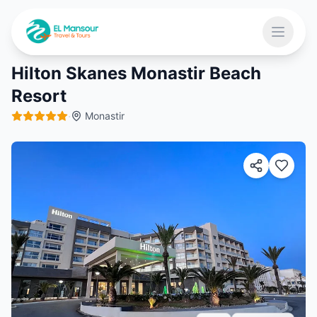
Aller au contenu principal
Ouvrir 
Hilton Skanes Monastir Beach
Resort
 menu
·
Monastir