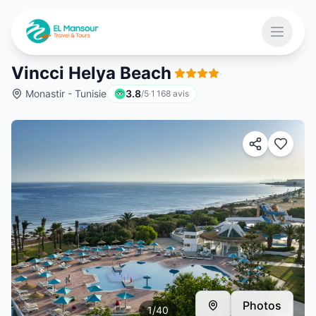
Aller au contenu principal
Ouvrir 
Vincci Helya Beach
·
Monastir - Tunisie
3.8
/5
·
1 168
avis
 menu
Photos
1
/
40