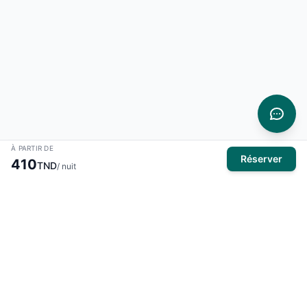
À PARTIR DE
Réserver
410
TND
/ nuit
À propos
El Mansour Travel
est votre partenaire de confiance pour tous
vos voyages en Tunisie. Nous vous proposons une large
sélection d'hôtels, de vols et de circuits pour des expériences
inoubliables.