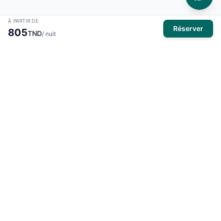
À PARTIR DE
Réserver
805
TND
/ nuit
À propos
El Mansour Travel
est votre partenaire de confiance pour tous
vos voyages en Tunisie. Nous vous proposons une large
sélection d'hôtels, de vols et de circuits pour des expériences
inoubliables.
Produits
Hôtels
Activités
Voyages organisés