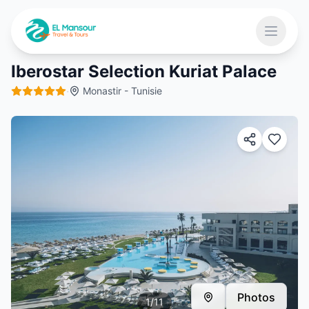
Aller au contenu principal
Ouvrir 
Iberostar Selection Kuriat Palace
·
Monastir - Tunisie
 menu
Photos
1
/
11