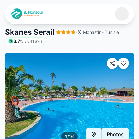
Aller au contenu principal
Ouvrir 
Skanes Serail
·
Monastir - Tunisie
3.7
/5
·
3 041
avis
 menu
Photos
1
/
16