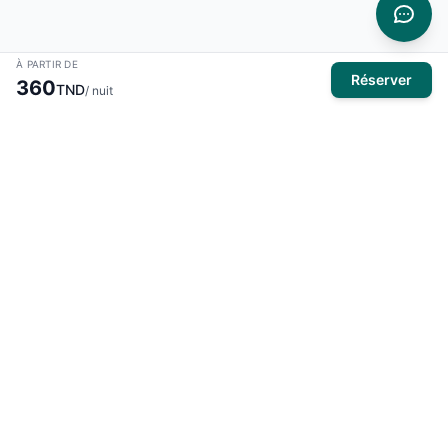
À PARTIR DE
Réserver
360
TND
/ nuit
À propos
El Mansour Travel
est votre partenaire de confiance pour tous
vos voyages en Tunisie. Nous vous proposons une large
sélection d'hôtels, de vols et de circuits pour des expériences
inoubliables.
Produits
Hôtels
Activités