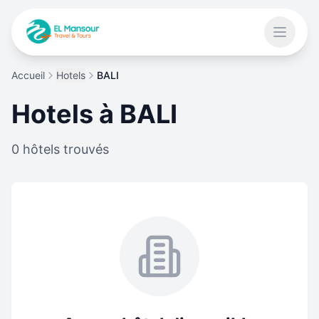
Aller au contenu principal
Ouvrir 
Accueil
Hotels
BALI
 menu
Hotels à
BALI
0
hôtels trouvés