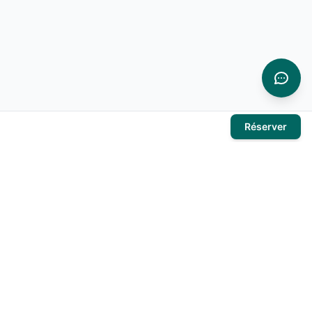
Réserver
À propos
El Mansour Travel
est votre partenaire de confiance pour tous
vos voyages en Tunisie. Nous vous proposons une large
sélection d'hôtels, de vols et de circuits pour des expériences
inoubliables.