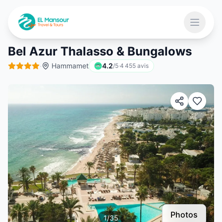
Aller au contenu principal
Ouvrir 
Bel Azur Thalasso & Bungalows
·
Hammamet
4.2
/5
·
4 455
avis
 menu
Photos
1
/
35