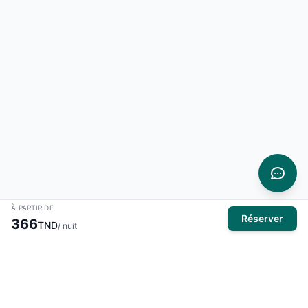
À PARTIR DE
Réserver
366
TND
/ nuit
À propos
El Mansour Travel
est votre partenaire de confiance pour tous