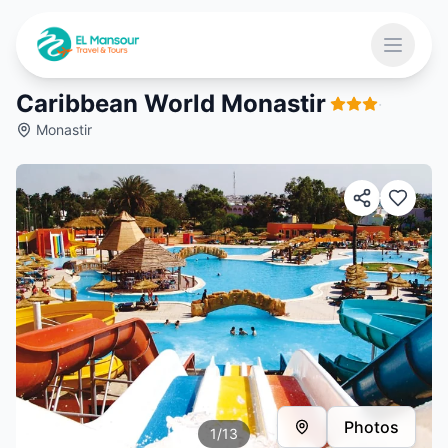
Aller au contenu principal
Ouvrir 
Caribbean World Monastir
·
Monastir
 menu
Photos
1
/
13