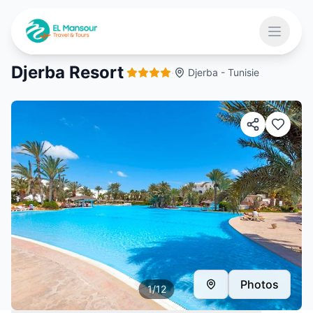
Aller au contenu principal
Ouvrir 
Djerba Resort
·
Djerba - Tunisie
 menu
Photos
1
/
12