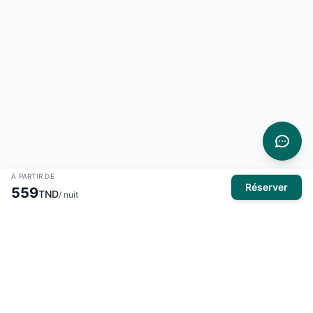
À PARTIR DE
Réserver
559
TND
/ nuit
À propos
El Mansour Travel
est votre partenaire de confiance pour tous
vos voyages en Tunisie. Nous vous proposons une large
sélection d'hôtels, de vols et de circuits pour des expériences