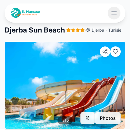
Aller au contenu principal
Ouvrir 
Djerba Sun Beach
·
Djerba - Tunisie
 menu
Photos
1
/
16