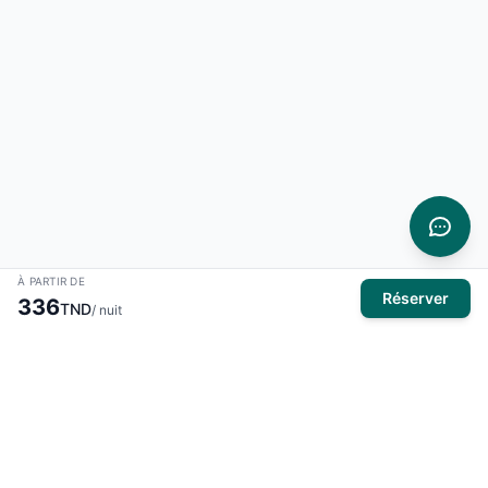
À PARTIR DE
Réserver
336
TND
/ nuit
À propos
El Mansour Travel
est votre partenaire de confiance pour tous
vos voyages en Tunisie. Nous vous proposons une large
sélection d'hôtels, de vols et de circuits pour des expériences