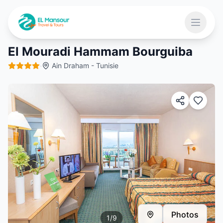
Aller au contenu principal
Ouvrir 
El Mouradi Hammam Bourguiba
·
Ain Draham - Tunisie
 menu
Photos
1
/
9