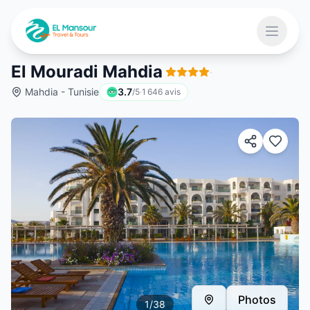
Aller au contenu principal
Ouvrir 
El Mouradi Mahdia
·
Mahdia - Tunisie
3.7
/5
·
1 646
avis
 menu
Photos
1
/
38