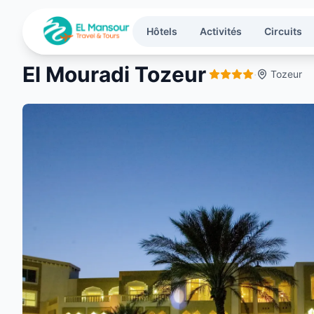
Aller au contenu principal
Hôtels
Activités
Circuits
El Mouradi Tozeur
·
Tozeur