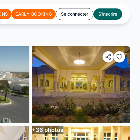
ONS
EARLY BOOKING
Se connecter
S'inscrire
+
36
photos