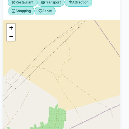
Restaurant
Transport
Attraction
Shopping
Santé
+
−