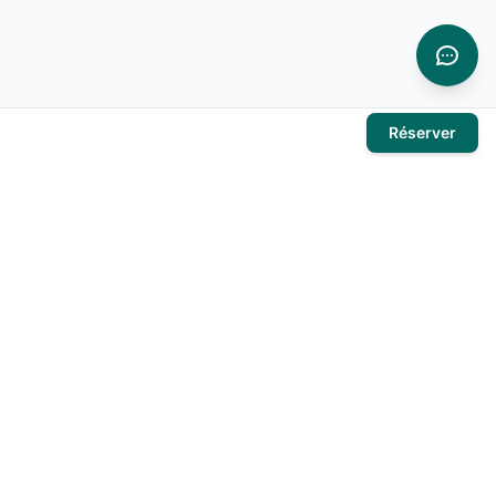
Réserver
À propos
El Mansour Travel
est votre partenaire de confiance pour tous
vos voyages en Tunisie. Nous vous proposons une large
sélection d'hôtels, de vols et de circuits pour des expériences
inoubliables.
Produits
Hôtels