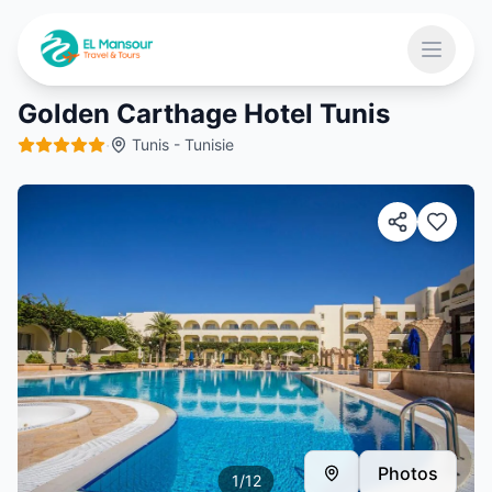
Aller au contenu principal
Ouvrir 
Golden Carthage Hotel Tunis
·
Tunis - Tunisie
 menu
Photos
1
/
12