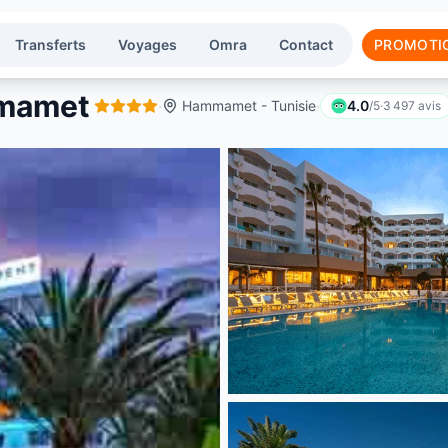
Transferts
Voyages
Omra
Contact
PROMOTI
mmamet
·
·
Hammamet - Tunisie
4.0
/5
·
3 497
avis