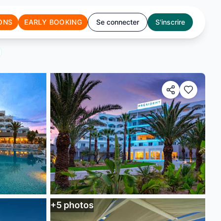
ONS
EARLY BOOKING
Se connecter
S'inscrire
+
5
photos