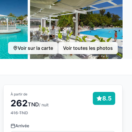
Voir sur la carte
Voir toutes les photos
À partir de
8.5
262
TND
/ nuit
416
TND
Arrivée