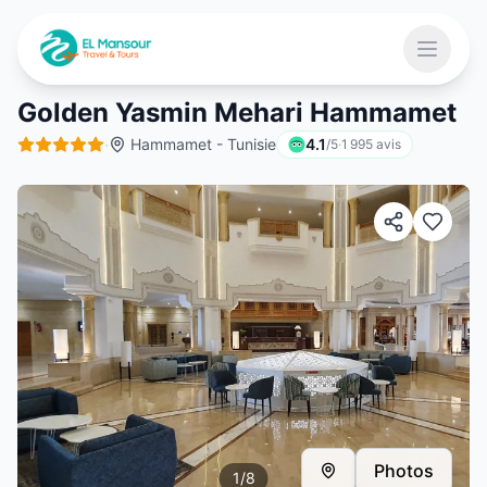
Aller au contenu principal
Ouvrir 
Golden Yasmin Mehari Hammamet
·
Hammamet - Tunisie
4.1
/5
·
1 995
avis
 menu
Photos
1
/
8