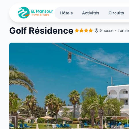
Aller au contenu principal
Hôtels
Activités
Circuits
Golf Résidence
·
Sousse - Tunisi