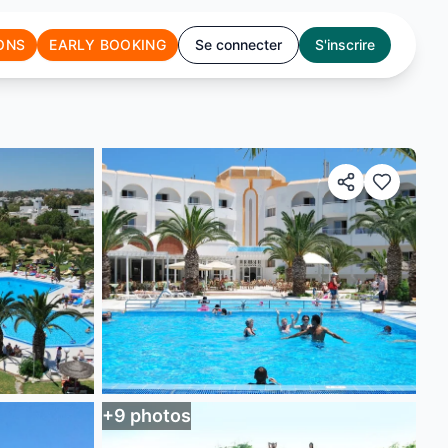
ONS
EARLY BOOKING
Se connecter
S'inscrire
+
9
photos