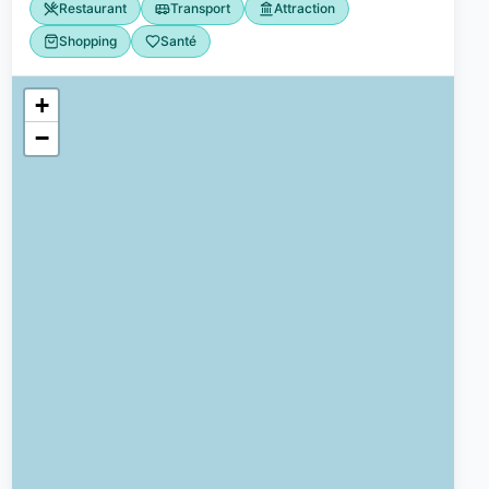
Restaurant
Transport
Attraction
Shopping
Santé
+
−