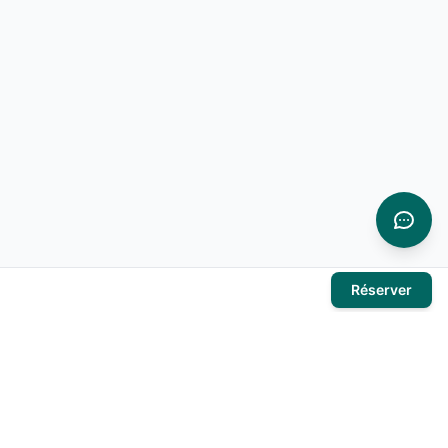
Réserver
À propos
El Mansour Travel
est votre partenaire de confiance pour tous
vos voyages en Tunisie. Nous vous proposons une large