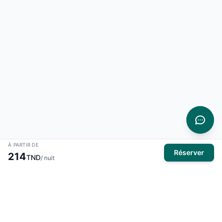
À PARTIR DE
Réserver
214
TND
/ nuit
À propos
El Mansour Travel
est votre partenaire de confiance pour tous