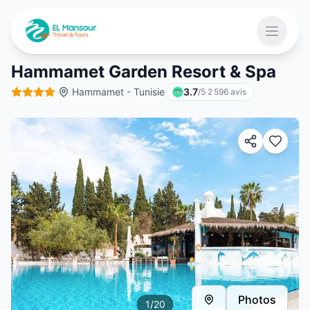
Aller au contenu principal
Ouvrir 
Hammamet Garden Resort & Spa
·
Hammamet - Tunisie
3.7
/5
·
2 596
avis
 menu
Photos
1
/
20