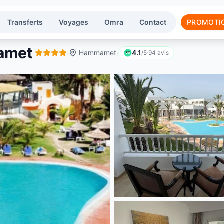
Transferts
Voyages
Omra
Contact
PROMOTI
amet
·
·
Hammamet
4.1
/5
·
94
avis