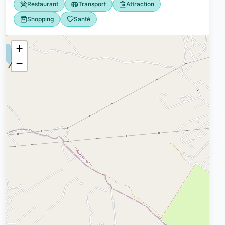
Restaurant
Transport
Attraction
Shopping
Santé
+
−