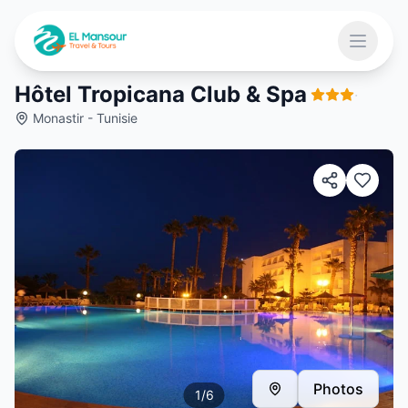
Aller au contenu principal
Ouvrir 
Hôtel Tropicana Club & Spa
·
Monastir - Tunisie
 menu
Photos
1
/
6