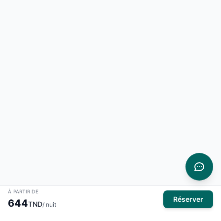
À PARTIR DE
Réserver
644
TND
/ nuit