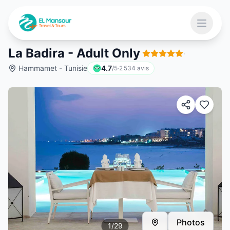
Aller au contenu principal
Ouvrir 
La Badira - Adult Only
·
Hammamet - Tunisie
4.7
/5
·
2 534
avis
 menu
Photos
1
/
29