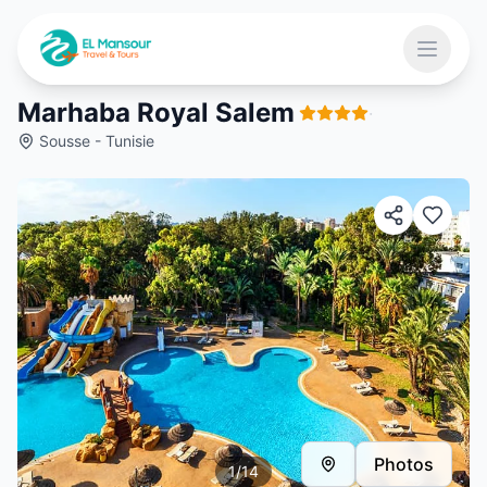
Aller au contenu principal
Ouvrir 
Marhaba Royal Salem
·
Sousse - Tunisie
 menu
Photos
1
/
14