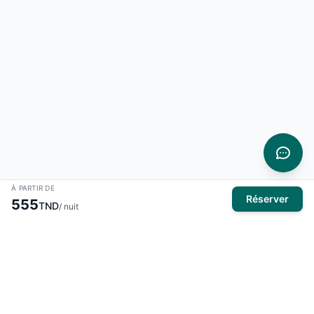
À PARTIR DE
Réserver
555
TND
/ nuit
À propos
El Mansour Travel
est votre partenaire de confiance pour tous
vos voyages en Tunisie. Nous vous proposons une large