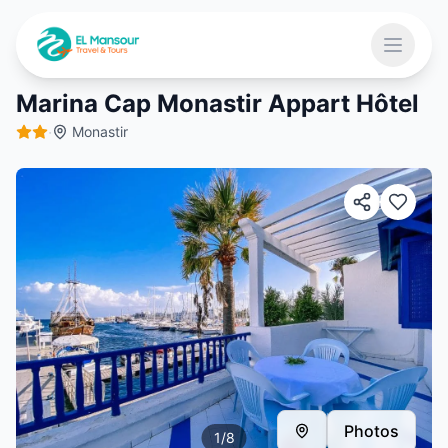
Aller au contenu principal
Ouvrir 
Marina Cap Monastir Appart Hôtel
·
Monastir
 menu
Photos
1
/
8