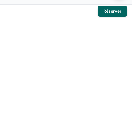
Réserver
À propos
El Mansour Travel
est votre partenaire de confiance pour tous
vos voyages en Tunisie. Nous vous proposons une large
sélection d'hôtels, de vols et de circuits pour des expériences
inoubliables.
Produits
Hôtels
Activités
Voyages organisés
Circuits touristiques