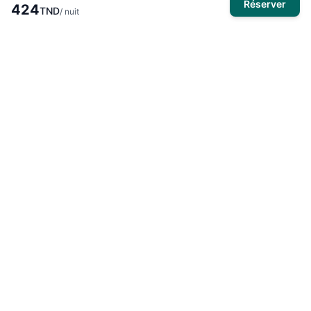
Réserver
424
TND
/ nuit
À propos
El Mansour Travel
est votre partenaire de confiance pour tous
vos voyages en Tunisie. Nous vous proposons une large
sélection d'hôtels, de vols et de circuits pour des expériences
inoubliables.
Produits
Hôtels
Activités
Voyages organisés
Circuits touristiques
Omra