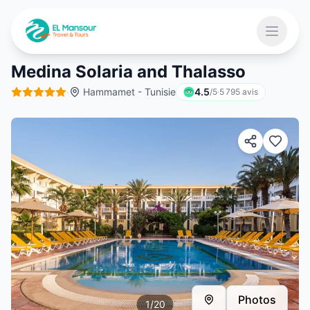
Aller au contenu principal
Ouvrir 
Medina Solaria and Thalasso
·
Hammamet - Tunisie
4.5
/5
·
5 795
avis
 menu
Photos
1
/
20