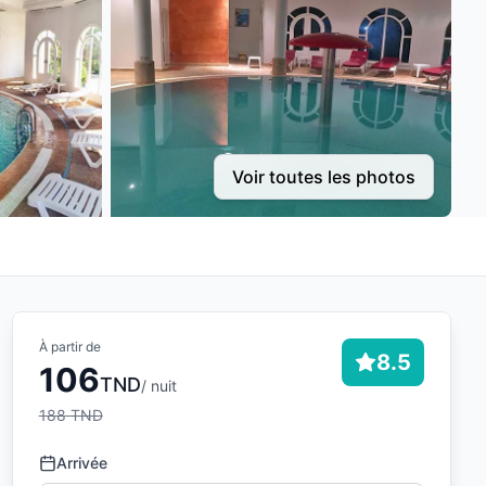
Voir toutes les photos
À partir de
8.5
106
TND
/ nuit
188
TND
Arrivée