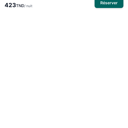
Réserver
423
TND
/ nuit
À propos
El Mansour Travel
est votre partenaire de confiance pour tous
vos voyages en Tunisie. Nous vous proposons une large
sélection d'hôtels, de vols et de circuits pour des expériences
inoubliables.
Produits
Hôtels
Activités
Voyages organisés
Circuits touristiques