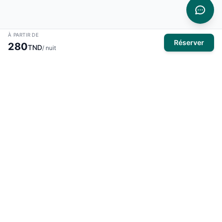
À PARTIR DE
Réserver
280
TND
/ nuit
À propos
El Mansour Travel
est votre partenaire de confiance pour tous
vos voyages en Tunisie. Nous vous proposons une large
sélection d'hôtels, de vols et de circuits pour des expériences
inoubliables.
Produits
Hôtels
Activités