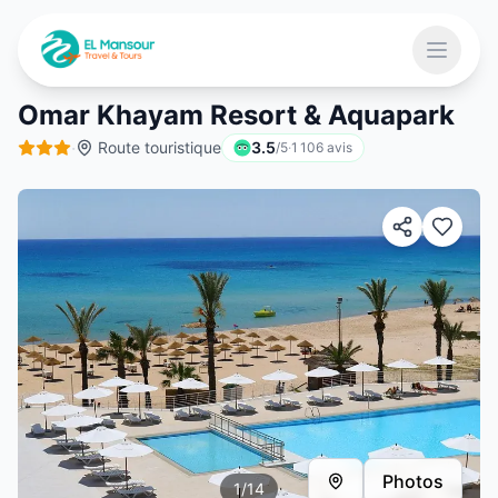
Aller au contenu principal
Ouvrir 
Omar Khayam Resort & Aquapark
·
Route touristique
3.5
/5
·
1 106
avis
 menu
Photos
1
/
14