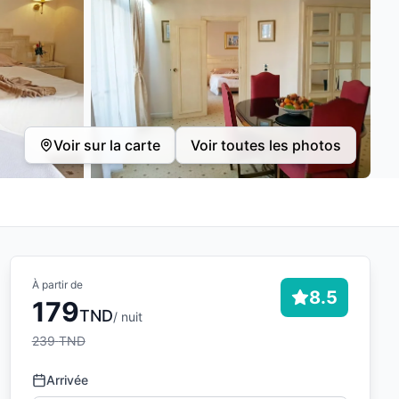
Voir sur la carte
Voir toutes les photos
À partir de
8.5
179
TND
/ nuit
239
TND
Arrivée