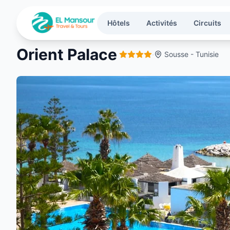
Aller au contenu principal
Hôtels
Activités
Circuits
Orient Palace
·
Sousse - Tunisie