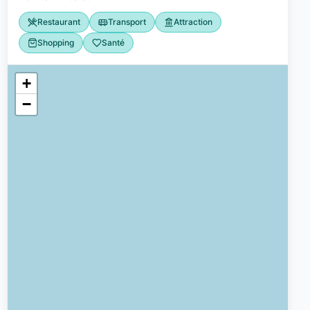
Restaurant
Transport
Attraction
Shopping
Santé
+
−