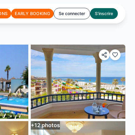
ONS
EARLY BOOKING
Se connecter
S'inscrire
+
12
photos