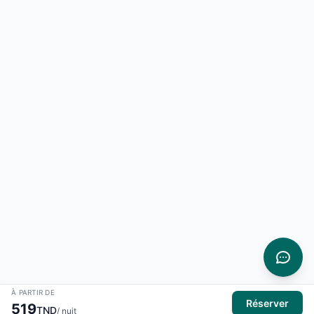
À PARTIR DE
Réserver
519
TND
/ nuit