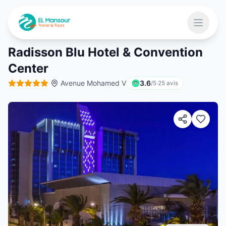
Aller au contenu principal
Ouvrir 
Radisson Blu Hotel & Convention
Center
 menu
·
Avenue Mohamed V
3.6
/5
·
25
avis