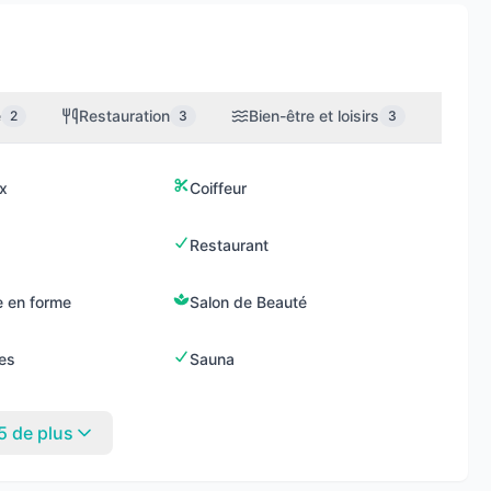
e
Restauration
Bien-être et loisirs
Spor
2
3
3
x
Coiffeur
Restaurant
e en forme
Salon de Beauté
res
Sauna
5 de plus