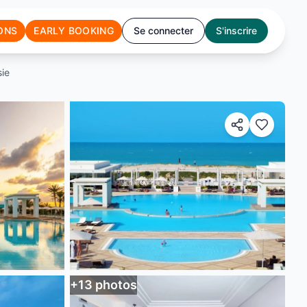
ONS
EARLY BOOKING
Se connecter
S'inscrire
sie
+
13
photos