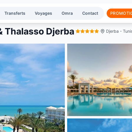
Transferts
Voyages
Omra
Contact
PROMOTI
& Thalasso Djerba
·
Djerba - Tuni