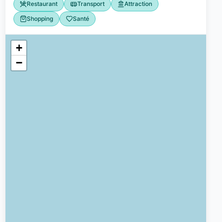
Restaurant
Transport
Attraction
Shopping
Santé
+
t et activités
2
−