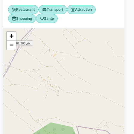
Restaurant
Transport
Attraction
Shopping
Santé
+
−