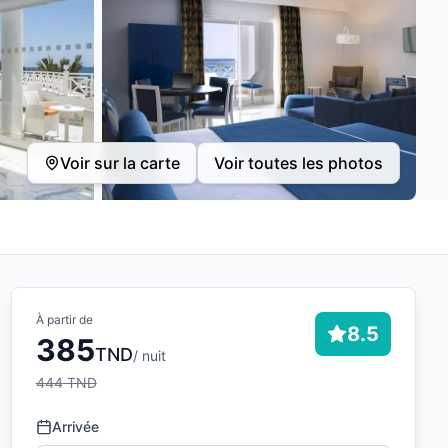
Voir sur la carte
Voir toutes les photos
À partir de
8.5
385
TND
/ nuit
444
TND
Arrivée