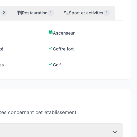
e
Restauration
Sport et activités
2
1
1
Ascenseur
té
Coffre fort
es
Golf
tes concernant cet établissement