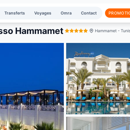
Transferts
Voyages
Omra
Contact
PROMOTI
lasso Hammamet
·
Hammamet - Tunis