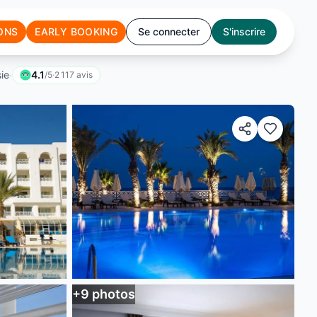
ONS
EARLY BOOKING
Se connecter
S'inscrire
·
ie
4.1
/5
·
2 117
avis
+
9
photos