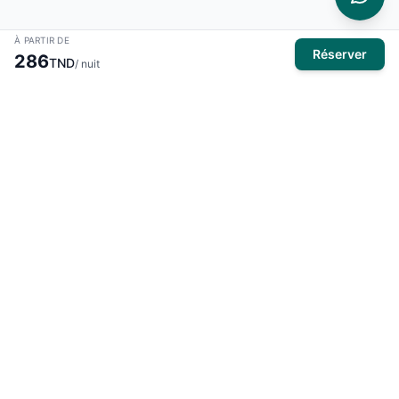
À PARTIR DE
Réserver
286
TND
/ nuit
À propos
El Mansour Travel
est votre partenaire de confiance pour tous
vos voyages en Tunisie. Nous vous proposons une large
sélection d'hôtels, de vols et de circuits pour des expériences
inoubliables.
Produits
Hôtels
Activités
Voyages organisés