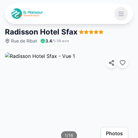
Aller au contenu principal
Ouvrir 
Radisson Hotel Sfax
·
Rue de Ribat
3.4
/5
·
38
avis
 menu
Photos
1
/
16