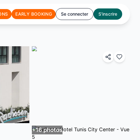
ONS
EARLY BOOKING
Se connecter
S'inscrire
+
16
photos