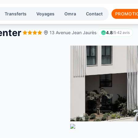
Transferts
Voyages
Omra
Contact
PROMOTI
enter
·
·
13 Avenue Jean Jaurès
4.8
/5
·
42
avis