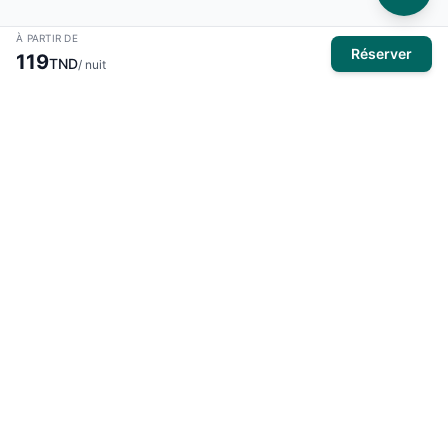
À PARTIR DE
Réserver
119
TND
/ nuit
À propos
El Mansour Travel
est votre partenaire de confiance pour tous
vos voyages en Tunisie. Nous vous proposons une large
sélection d'hôtels, de vols et de circuits pour des expériences
inoubliables.
Produits
Hôtels
Activités
Voyages organisés