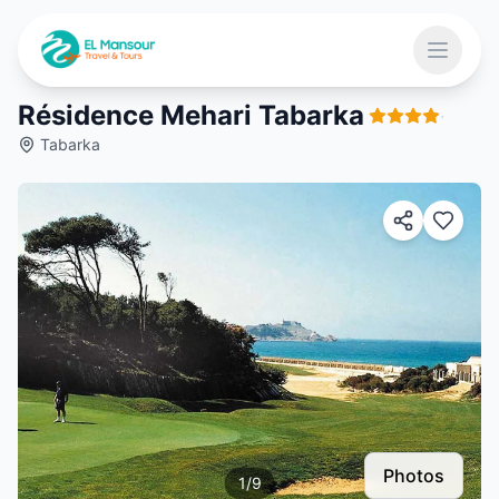
Aller au contenu principal
Ouvrir 
Résidence Mehari Tabarka
·
Tabarka
 menu
Photos
1
/
9