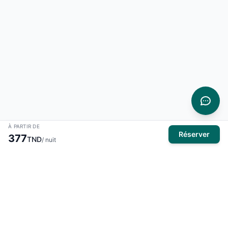
À PARTIR DE
Réserver
377
TND
/ nuit
À propos
El Mansour Travel
est votre partenaire de confiance pour tous
vos voyages en Tunisie. Nous vous proposons une large
sélection d'hôtels, de vols et de circuits pour des expériences