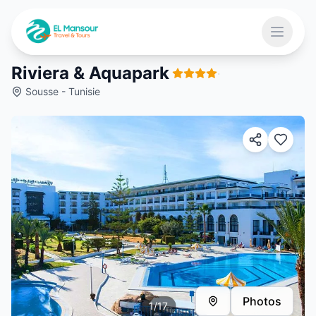
Aller au contenu principal
Ouvrir 
Riviera & Aquapark
·
Sousse - Tunisie
 menu
Photos
1
/
17