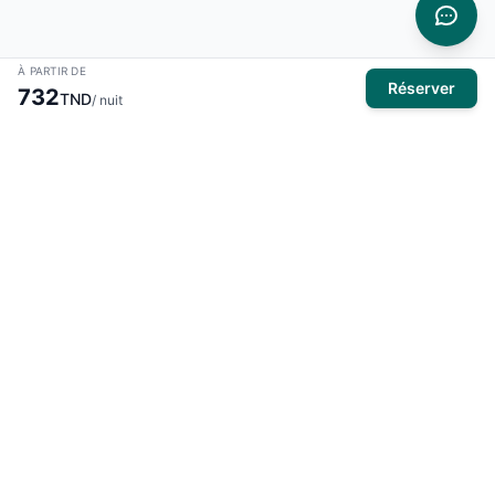
À PARTIR DE
Réserver
732
TND
/ nuit
À propos
El Mansour Travel
est votre partenaire de confiance pour tous
vos voyages en Tunisie. Nous vous proposons une large
sélection d'hôtels, de vols et de circuits pour des expériences
inoubliables.
Produits
Hôtels
Activités