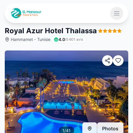
Aller au contenu principal
Ouvrir 
Royal Azur Hotel Thalassa
·
Hammamet - Tunisie
4.0
/5
·
601
avis
 menu
Photos
1
/
41