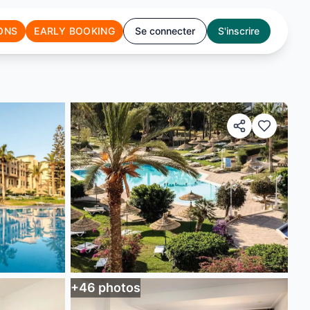
ONS
EARLY BOOKING
Se connecter
S'inscrire
+
46
photos