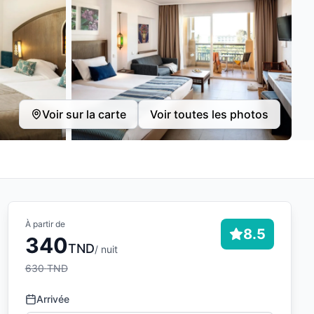
Voir sur la carte
Voir toutes les photos
À partir de
8.5
340
TND
/ nuit
630
TND
Arrivée