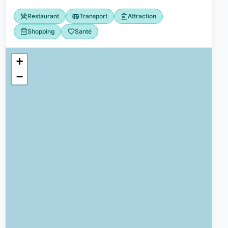
Restaurant
Transport
Attraction
Shopping
Santé
être et loisirs
2
+
−