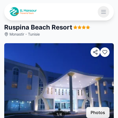
Aller au contenu principal
Ouvrir 
Ruspina Beach Resort
·
Monastir - Tunisie
 menu
Photos
1
/
4