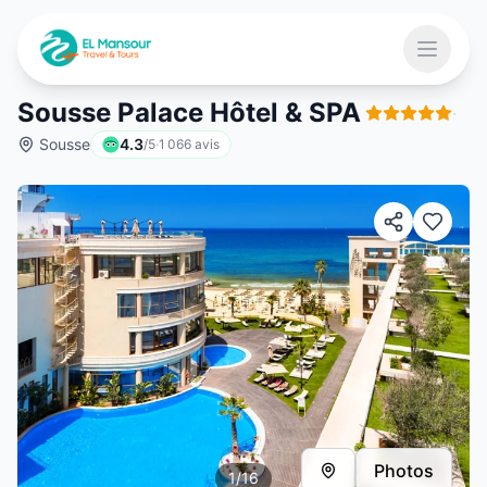
Aller au contenu principal
Ouvrir 
Sousse Palace Hôtel & SPA
·
Sousse
4.3
/5
·
1 066
avis
 menu
Photos
1
/
16