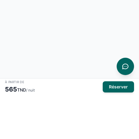
À PARTIR DE
Réserver
565
TND
/ nuit
À propos
El Mansour Travel
est votre partenaire de confiance pour tous
vos voyages en Tunisie. Nous vous proposons une large