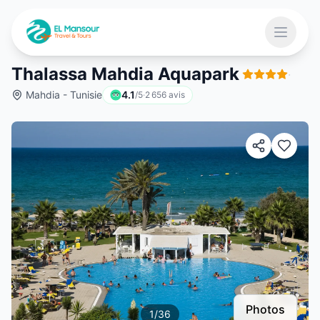
Aller au contenu principal
Ouvrir 
Thalassa Mahdia Aquapark
·
Mahdia - Tunisie
4.1
/5
·
2 656
avis
 menu
Photos
1
/
36