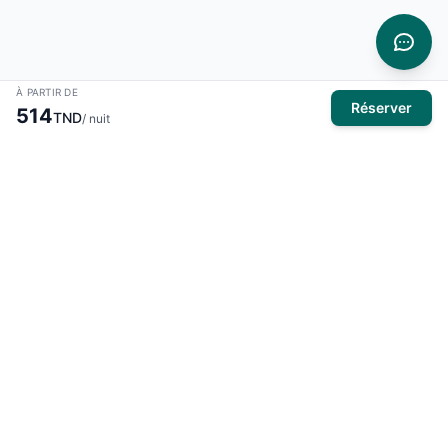
À PARTIR DE
Réserver
514
TND
/ nuit
À propos
El Mansour Travel
est votre partenaire de confiance pour tous
vos voyages en Tunisie. Nous vous proposons une large
sélection d'hôtels, de vols et de circuits pour des expériences
inoubliables.
Produits
Hôtels