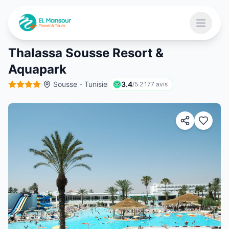
Aller au contenu principal
Ouvrir 
Thalassa Sousse Resort &
Aquapark
 menu
·
Sousse - Tunisie
3.4
/5
·
2 177
avis