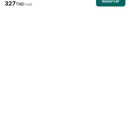
Réserver
327
TND
/ nuit
À propos
El Mansour Travel
est votre partenaire de confiance pour tous
vos voyages en Tunisie. Nous vous proposons une large
sélection d'hôtels, de vols et de circuits pour des expériences
inoubliables.
Produits
Hôtels
Activités
Voyages organisés
Circuits touristiques
Omra