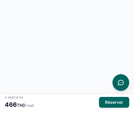
À PARTIR DE
Réserver
466
TND
/ nuit
À propos