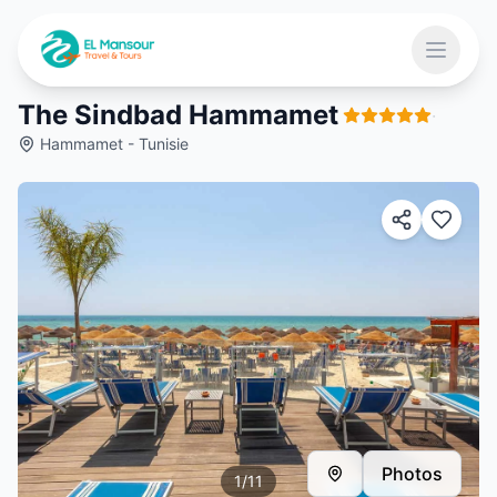
Aller au contenu principal
Ouvrir 
The Sindbad Hammamet
·
Hammamet - Tunisie
 menu
Photos
1
/
11