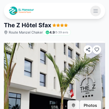
Aller au contenu principal
Ouvrir 
The Z Hôtel Sfax
·
Route Manzel Chaker
4.9
/5
·
39
avis
 menu
Photos
1
/
18