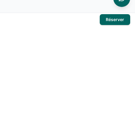
Réserver
À propos
El Mansour Travel
est votre partenaire de confiance pour tous
vos voyages en Tunisie. Nous vous proposons une large
sélection d'hôtels, de vols et de circuits pour des expériences
inoubliables.
Produits
Hôtels
Activités
Voyages organisés