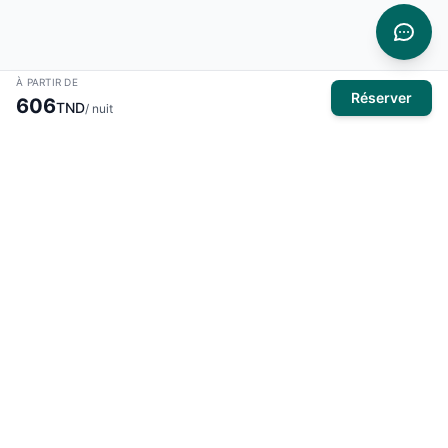
À PARTIR DE
Réserver
606
TND
/ nuit
À propos
El Mansour Travel
est votre partenaire de confiance pour tous
vos voyages en Tunisie. Nous vous proposons une large
sélection d'hôtels, de vols et de circuits pour des expériences
inoubliables.
Produits
Hôtels