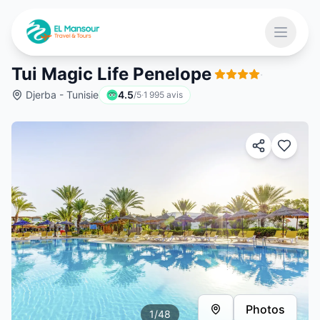
Aller au contenu principal
Ouvrir 
Tui Magic Life Penelope
·
Djerba - Tunisie
4.5
/5
·
1 995
avis
 menu
Photos
1
/
48